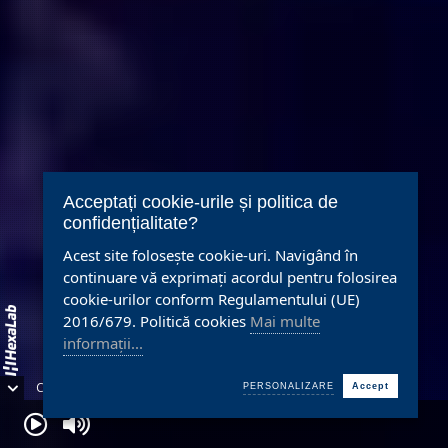
Acceptați cookie-urile și politica de
confidențialitate?
Acest site folosește cookie-uri. Navigând în
continuare vă exprimați acordul pentru folosirea
cookie-urilor conform Regulamentului (UE)
2016/679. Politică cookies
Mai multe
informații...
Copyright © 1997 - 2026 |
Cookie-k használata
PERSONALIZARE
Accept